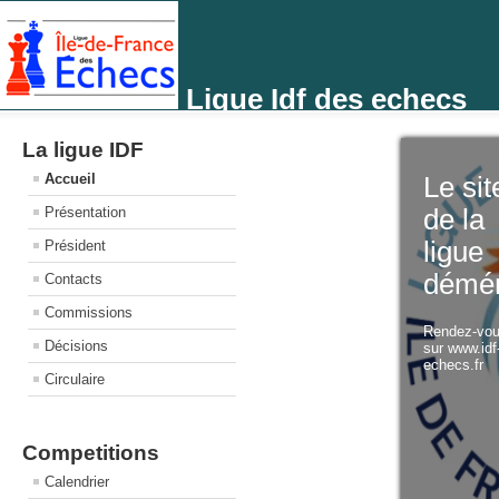
Ligue Idf des echecs
La ligue IDF
Accueil
Le sit
Présentation
de la
ligue
Président
démé
Contacts
Commissions
Rendez-vo
Décisions
sur www.idf
echecs.fr
Circulaire
Competitions
Calendrier