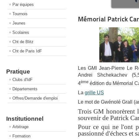
Par équipes
Tournois
Mémorial Patrick Ca
Jeunes
Scolaires
Cht de Blitz
Cht de Paris IdF
Les GMI Jean-Pierre Le Ro
Pratique
Andrei Shchekachev (5,5
Clubs d'IdF
ème
4
édition du Mémorial C
Départements
La
grille US
Offres/Demande d'emploi
Le mot de Gwénolé Grall (arb
Trois GM honorèrent l
souvenir de Patrick Car
Institutionnel
Pour ce qui ne l'ont pa
Arbitrage
passionné d'échecs et sa
Formation