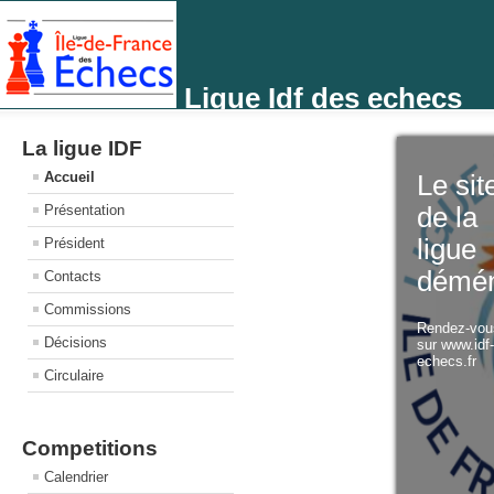
Ligue Idf des echecs
La ligue IDF
Accueil
Le sit
Présentation
de la
ligue
Président
démé
Contacts
Commissions
Rendez-vo
Décisions
sur www.idf
echecs.fr
Circulaire
Competitions
Calendrier