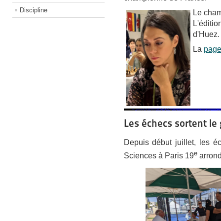
Discipline
Le cham
L'éditio
d'Huez
La
pag
Les échecs sortent le
Depuis début juillet, les é
e
Sciences à Paris 19
arron