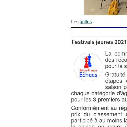
Les
grilles
Festivals jeunes 202
La comm
des réc
pour la 
Gratuité
étapes 
saison p
chaque catégorie d'â
pour les 3 premiers a
Conformément au règl
prix du classement 
participé à au moins l
la saison en cours 