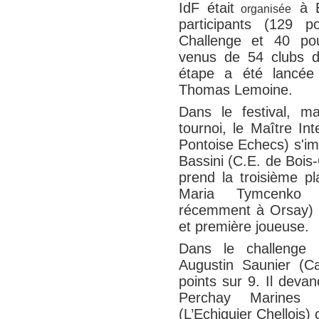
IdF était
à E
organ
isée
participants (129 p
Challenge et 40 pou
venus de 54 clubs di
étape a été lancée 
Thomas Lemoine.
Dans le festival, ma
tournoi, le Maître In
Pontoise Echecs) s'i
Bassini (C.E. de Bois
prend la troisième p
Maria Tymcenko (
récemment à Orsay) 
et première joueuse.
Dans le challenge
Augustin Saunier (C
points sur 9. Il dev
Perchay Marines 
(L’Echiquier Chellois)