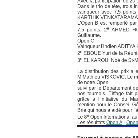
Avec la participation de 20
Dans le trio de tête, trois
vainqueur avec 7,5 point
KARTHIK VENKATARAMAN a
L'Open B est remporté par
e
7.5 points. 2
AHMED HOL
Guillaume.
Open C
Vainqueur l'indien ADITYA
e
2
EBOUE Yuri de la Réunio
e
3
EL KAROUI Noé de St-Ma
La distribution des prix a
M.Mathieu VISKOVIC. Le mair
de notre Open
suivi par le Département d
nos tournois. Eiffage fait 
grâce à l'initiative du M
mention pour le Conseil Gén
Brie qui nous a aidé pour l'
e
Le 8
Open International aur
Les résultats
Open A
-
Open