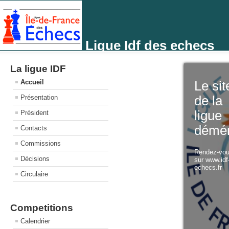
Ligue Idf des echecs
La ligue IDF
Accueil
Le sit
Présentation
de la
ligue
Président
démé
Contacts
Commissions
Rendez-vo
Décisions
sur www.idf
echecs.fr
Circulaire
Competitions
Calendrier