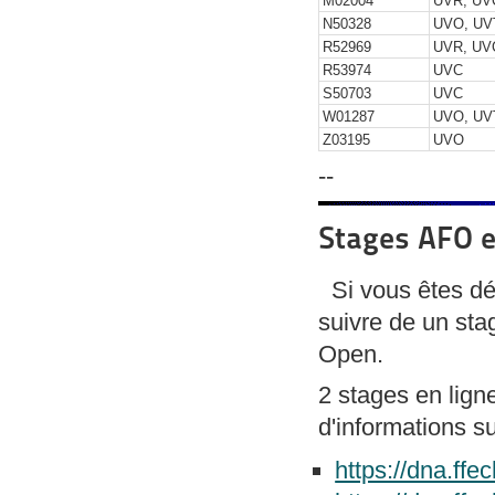
M02004
UVR, UV
N50328
UVO, UV
R52969
UVR, UV
R53974
UVC
S50703
UVC
W01287
UVO, UV
Z03195
UVO
--
Stages AFO e
Si vous êtes déj
suivre de un sta
Open.
2 stages en lign
d'informations su
https://dna.ffe