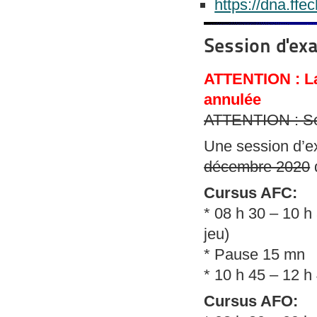
https://dna.ffe
Session d'ex
ATTENTION : La
annulée
ATTENTION : Ses
Une session d’e
décembre 2020
Cursus AFC:
* 08 h 30 – 10 h
jeu)
* Pause 15 mn
* 10 h 45 – 12 h
Cursus AFO: