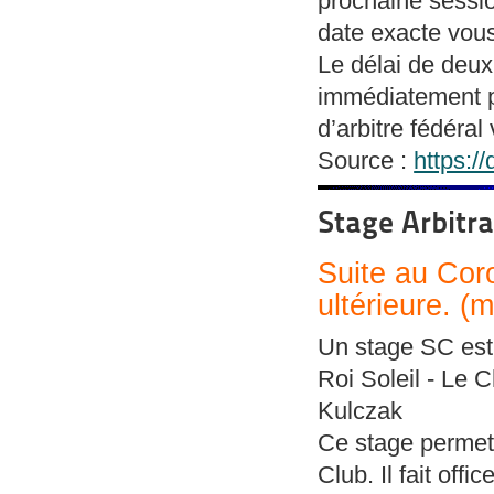
prochaine sessio
date exacte vou
Le délai de deu
immédiatement po
d’arbitre fédéra
Source :
https://
Stage Arbitra
Suite au Cor
ultérieure. (m
Un stage SC est
Roi Soleil - Le 
Kulczak
Ce stage permet 
Club. Il fait off