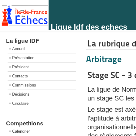
Ligue Idf des echecs
La ligue IDF
La rubrique d
Accueil
Arbitrage
Présentation
Président
Stage SC - 3 
Contacts
Commissions
La ligue de Norm
Décisions
un stage SC les 
Circulaire
Le stage est axé 
l'aptitude à arbi
Competitions
organisationnell
Calendrier
des règlements f