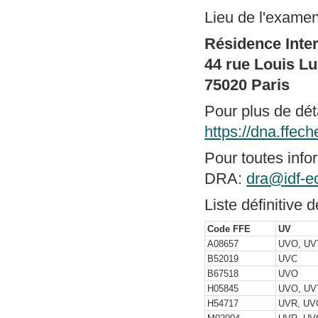
Lieu de l'examen
Résidence Inter
44 rue Louis L
75020 Paris
Pour plus de déta
https://dna.ffec
Pour toutes info
DRA:
dra@idf-e
Liste définitive 
Code FFE
UV
A08657
UVO, UV
B52019
UVC
B67518
UVO
H05845
UVO, UV
H54717
UVR, UV