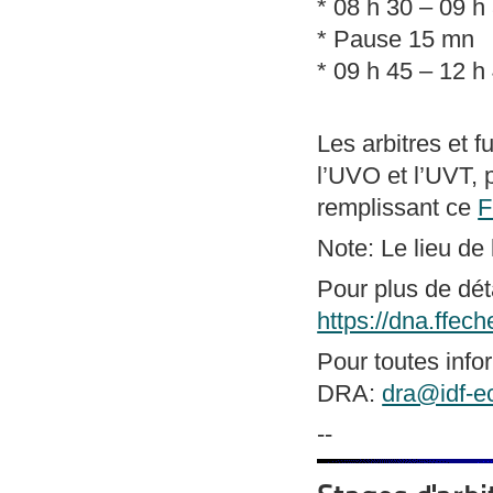
* 08 h 30 – 09 h
* Pause 15 mn
* 09 h 45 – 12 h
Les arbitres et f
l’UVO et l’UVT, 
remplissant ce
Note: Le lieu de
Pour plus de déta
https://dna.ffec
Pour toutes info
DRA:
dra@idf-e
--