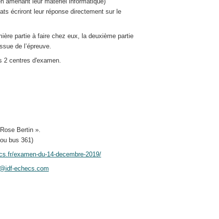
en amenant leur matériel informatique)
dats écriront leur réponse directement sur le
ère partie à faire chez eux, la deuxième partie
issue de l’épreuve.
es 2 centres d'examen.
Rose Bertin ».
 ou bus 361)
ecs.fr/examen-du-14-decembre-2019/
@idf-echecs.com