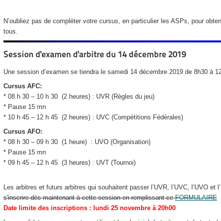
N’oubliez pas de compléter votre cursus, en particulier les ASPs, pour obten
tous.
Session d'examen d'arbitre du 14 décembre 2019
Une session d’examen se tiendra le samedi 14 décembre 2019 de 8h30 à 1
Cursus AFC:
* 08 h 30 – 10 h 30 (2 heures) : UVR (Règles du jeu)
* Pause 15 mn
* 10 h 45 – 12 h 45 (2 heures) : UVC (Compétitions Fédérales)
Cursus AFO:
* 08 h 30 – 09 h 30 (1 heure) : UVO (Organisation)
* Pause 15 mn
* 09 h 45 – 12 h 45 (3 heures) : UVT (Tournoi)
Les arbitres et futurs arbitres qui souhaitent passer l’UVR, l’UVC, l’UVO et 
s'inscrire dès maintenant à cette session en remplissant ce
FORMULAIRE
Date limite des inscriptions : lundi 25 novembre à 20h00