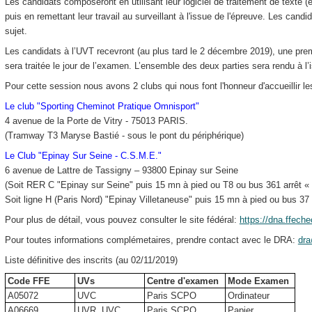
Les candidats composeront en utilisant leur logiciel de traitement de texte (
puis en remettant leur travail au surveillant à l'issue de l'épreuve. Les candi
sujet.
Les candidats à l’UVT recevront (au plus tard le 2 décembre 2019), une premi
sera traitée le jour de l’examen. L’ensemble des deux parties sera rendu à l’
Pour cette session nous avons 2 clubs qui nous font l'honneur d'accueillir l
Le club "Sporting Cheminot Pratique Omnisport"
4 avenue de la Porte de Vitry - 75013 PARIS.
(Tramway T3 Maryse Bastié - sous le pont du périphérique)
Le Club "Epinay Sur Seine - C.S.M.E."
6 avenue de Lattre de Tassigny – 93800 Epinay sur Seine
(Soit RER C "Epinay sur Seine" puis 15 mn à pied ou T8 ou bus 361 arrêt « 
Soit ligne H (Paris Nord) "Epinay Villetaneuse" puis 15 mn à pied ou bus 37
Pour plus de détail, vous pouvez consulter le site fédéral:
https://dna.ffech
Pour toutes informations complémetaires, prendre contact avec le DRA:
dra
Liste définitive des inscrits (au 02/11/2019)
Code FFE
UVs
Centre d'examen
Mode Examen
A05072
UVC
Paris SCPO
Ordinateur
A06669
UVR, UVC
Paris SCPO
Papier