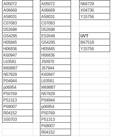
A05072
A05072
N66729
A06669
A06669
X04736
A58031
A58031
Y15756
C07083
C07083
D52698
D52698
G54295
E52649
UVT
H05845
G54295
B67518
H06836
H05845
Y15756
K60947
H06836
L63581
J50970
M69887
J67944
N57829
K60947
P04944
L63581
p06954
M69887
P50769
N57829
P51313
P04944
P68007
p06954
R04152
P50769
S50703
P51313
P68007
R04152