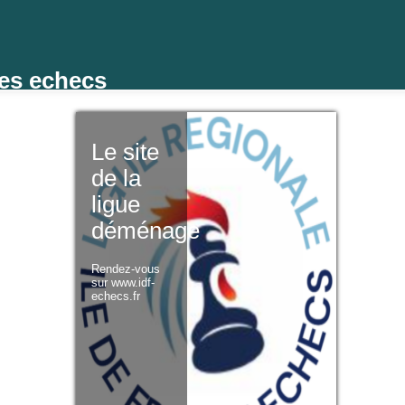
des echecs
Le site
de la
ligue
déménage
Rendez-vous
sur www.idf-
echecs.fr