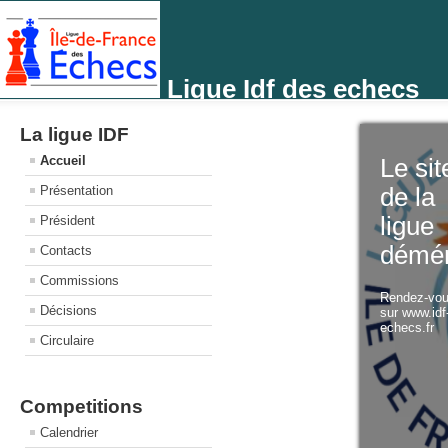
Ligue Idf des echecs
La ligue IDF
Accueil
Le sit
Présentation
de la
ligue
Président
démé
Contacts
Commissions
Rendez-vo
Décisions
sur www.idf
echecs.fr
Circulaire
Competitions
Calendrier