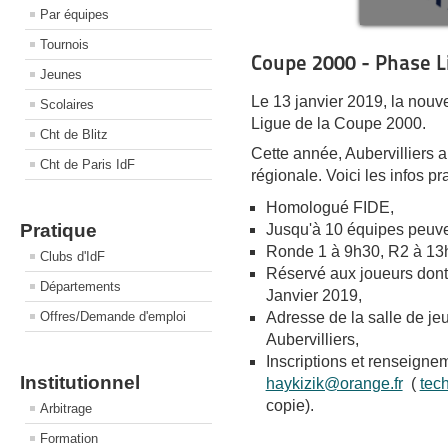
Par équipes
Tournois
Coupe 2000 - Phase L
Jeunes
Le 13 janvier 2019, la nou
Scolaires
Ligue de la Coupe 2000.
Cht de Blitz
Cette année, Aubervilliers a
Cht de Paris IdF
régionale. Voici les infos pr
Homologué FIDE,
Pratique
Jusqu'à 10 équipes peuvent
Ronde 1 à 9h30, R2 à 13h, 
Clubs d'IdF
Réservé aux joueurs dont 
Départements
Janvier 2019,
Adresse de la salle de je
Offres/Demande d'emploi
Aubervilliers,
Inscriptions et renseignem
Institutionnel
haykizik@orange.fr
(
tec
copie).
Arbitrage
Formation