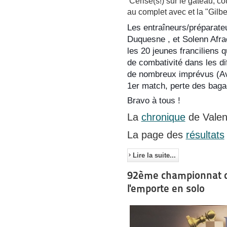
Cerise(s!) sur le gâteau, c
au complet avec et la "Gilbe
Les entraîneurs/préparat
Duquesne , et Solenn Afraou
les 20 jeunes franciliens 
de combativité dans les di
de nombreux imprévus (Avio
1er match, perte des baga
Bravo à tous !
La
chronique
de Valent
La page des
résultats
Lire la suite...
92ème championnat de
l'emporte en solo