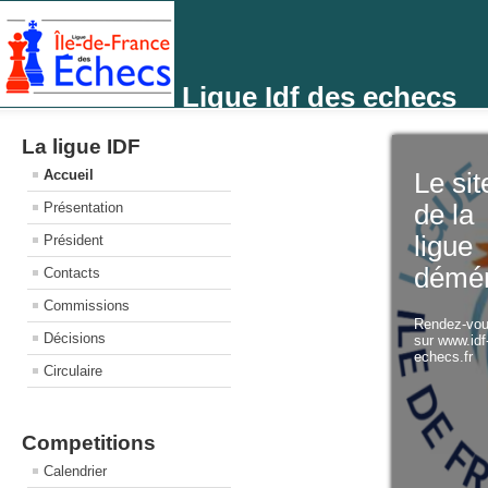
Ligue Idf des echecs
La ligue IDF
Accueil
Le sit
Présentation
de la
ligue
Président
démé
Contacts
Commissions
Rendez-vo
Décisions
sur www.idf
echecs.fr
Circulaire
Competitions
Calendrier